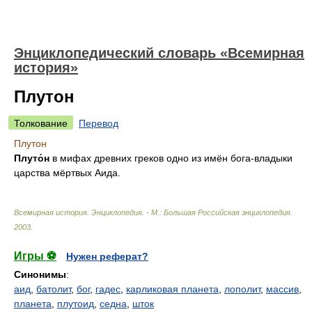
Энциклопедический словарь «Всемирная
история»
Плутон
Толкование
Перевод
Плутон
Плуто́н
в мифах древних греков одно из имён бога-владыки
царства мёртвых Аида.
Всемирная история. Энциклопедия. - М.: Большая Российская энциклопедия
.
2003
.
Игры ⚽
Нужен реферат?
Синонимы
:
аид
,
батолит
,
бог
,
гадес
,
карликовая планета
,
лополит
,
массив
,
планета
,
плутоид
,
седна
,
шток