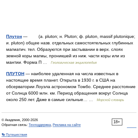
Плутон
— (a. pluton; н. Pluton; ф. pluton, massif plutonique;
и. pluton) общее назв. отдельных самостоятельных глубинных
магматич. тел. Oбразуются при застывании в верх. слоях
земной коры магмы, проникшей из ниж. части коры или из
мантии. Форма П …
Геологическая энциклопедия
ПЛУТОН
— наиболее удаленная на числа известных в
настоящее время планет. Открыта в 1930 г. в США на
обсерватории Лоуэла астрономом Томбо. Среднее расстояние
от Солнца 6000 млн. км. Период обращения вокруг Солнца
около 250 лет. Даже в самые сильные… …
Морской словарь
© Академик, 2000-2026
18+
Обратная связь:
Техподдержка
,
Реклама на сайте
👣 Путешествия