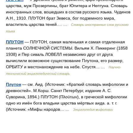
царства, муж Прозерпины, брат Юпитера и Нептуна. Словарь
иностранных слов, вошедших в состав русского языка. Чудинов
А.Н., 1910. ПЛУТОН брат Зевеса, бог подземного мира,
властитель царства теней.… …
Словарь иностранных слов русского
языка
ПЛУТОН
— ПЛУТОН, самая маленькая и самая отдаленная
планета СОЛНЕЧНОЙ СИСТЕМЫ. Вильям X. Пиккеринг (1858
1938) и Пер сиваль ЛОВЕЛЛ независимо друг от друга
вычислили возможное существование Плутона, его размер,
ОРБИТУ и местонахождение на небе. Спустя… …
Научно-
технический энциклопедический словарь
Плутон
— см. Аид. (Источник: «Краткий словарь мифологии и
древностей». М.Корш. Санкт Петербург, издание А. С.
Суворина, 1894.) ПЛУТОН (Πλούτων), в греческой мифологии
одно из имён бога владыки царства мёртвых аида. а. т. г.
(Источник: «Мифы народов… …
Энциклопедия мифологии