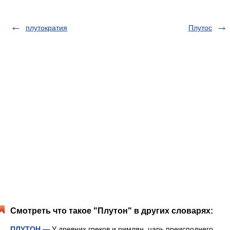
плутократия
Плутос
Смотреть что такое "Плутон" в других словарях:
ПЛУТОН
— У древних греков и римлян, царь преисподнего